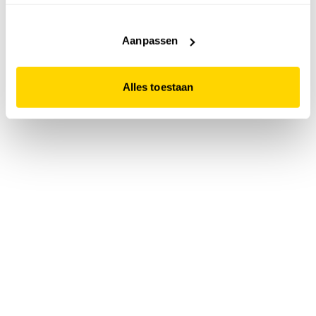
accepteert. Dit doe je door op "Alles toestaan" te klikken.
Liever geen cookies? Hou er dan rekening mee dat de
website niet optimaal functioneert.
Aanpassen
Alles toestaan