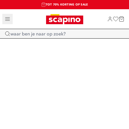
TOT 70% KORTING OP SALE
SALE: LAATSTE KANS!
SHOP NIEUW
Home