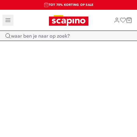
TOT 70% KORTING OP SALE
SALE: LAATSTE KANS!
SHOP NIEUW
Home