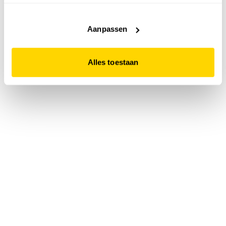
accepteert. Dit doe je door op "Alles toestaan" te klikken.
Liever geen cookies? Hou er dan rekening mee dat de
website niet optimaal functioneert.
Aanpassen
Alles toestaan