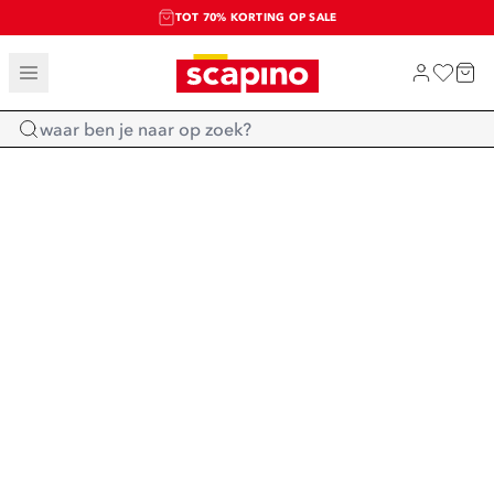
TOT 70% KORTING OP SALE
SALE: LAATSTE KANS!
SHOP NIEUW
Home