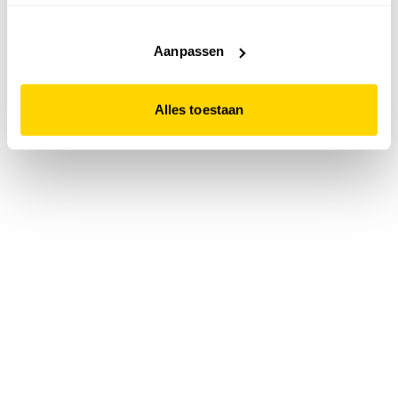
accepteert. Dit doe je door op "Alles toestaan" te klikken.
Liever geen cookies? Hou er dan rekening mee dat de
website niet optimaal functioneert.
Aanpassen
Alles toestaan