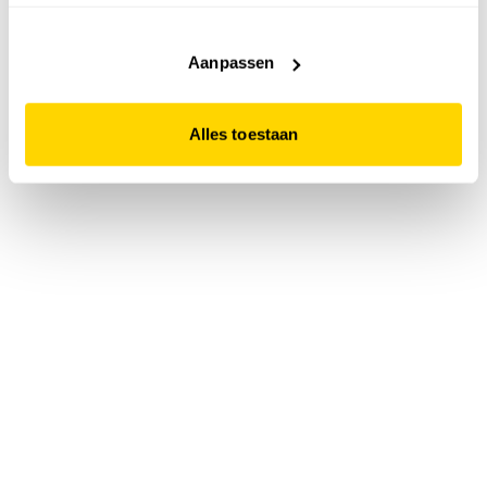
accepteert. Dit doe je door op "Alles toestaan" te klikken.
Liever geen cookies? Hou er dan rekening mee dat de
website niet optimaal functioneert.
Aanpassen
Alles toestaan