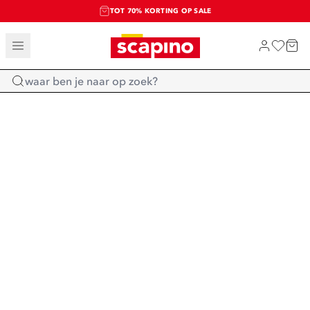
TOT 70% KORTING OP SALE
SALE: LAATSTE KANS!
SHOP NIEUW
Home