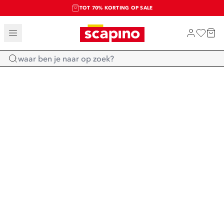
TOT 70% KORTING OP SALE
SALE: LAATSTE KANS!
SHOP NIEUW
Home