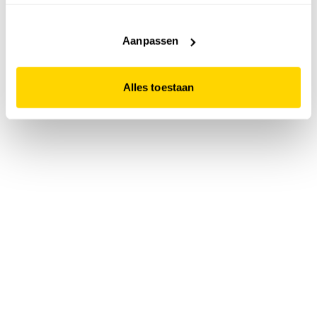
accepteert. Dit doe je door op "Alles toestaan" te klikken.
Liever geen cookies? Hou er dan rekening mee dat de
website niet optimaal functioneert.
Aanpassen
Alles toestaan