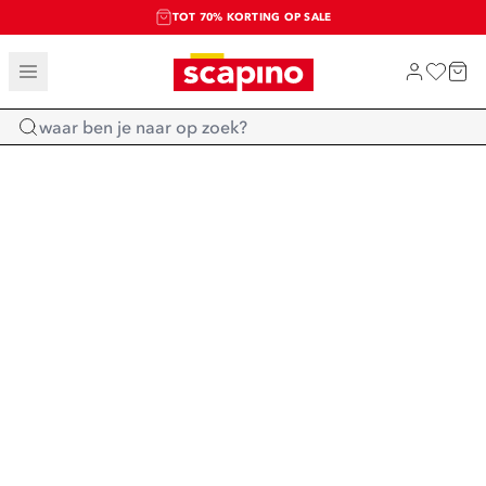
TOT 70% KORTING OP SALE
SALE: LAATSTE KANS!
SHOP NIEUW
Home