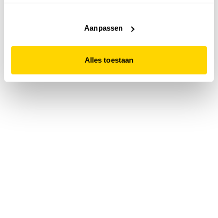
accepteert. Dit doe je door op "Alles toestaan" te klikken.
Liever geen cookies? Hou er dan rekening mee dat de
website niet optimaal functioneert.
Aanpassen
Alles toestaan