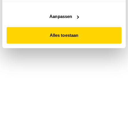
accepteert. Dit doe je door op "Alles toestaan" te klikken.
Liever geen cookies? Hou er dan rekening mee dat de
website niet optimaal functioneert.
Aanpassen
Alles toestaan