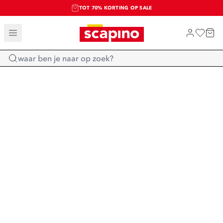
TOT 70% KORTING OP SALE
SALE: LAATSTE KANS!
SHOP NIEUW
Home