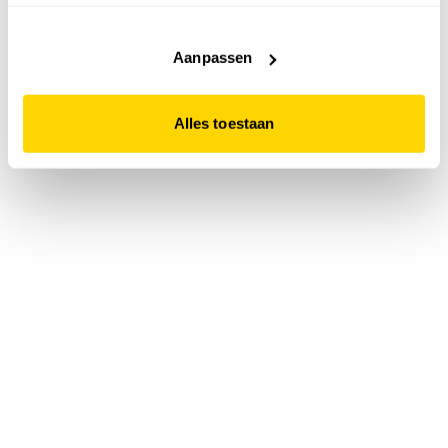
accepteert. Dit doe je door op "Alles toestaan" te klikken.
Liever geen cookies? Hou er dan rekening mee dat de
website niet optimaal functioneert.
Aanpassen
Alles toestaan