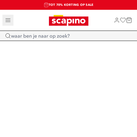
TOT 70% KORTING OP SALE
SALE: LAATSTE KANS!
SHOP NIEUW
Home