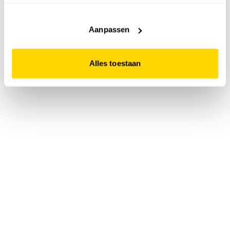
accepteert. Dit doe je door op "Alles toestaan" te klikken.
Liever geen cookies? Hou er dan rekening mee dat de
website niet optimaal functioneert.
Aanpassen
Alles toestaan