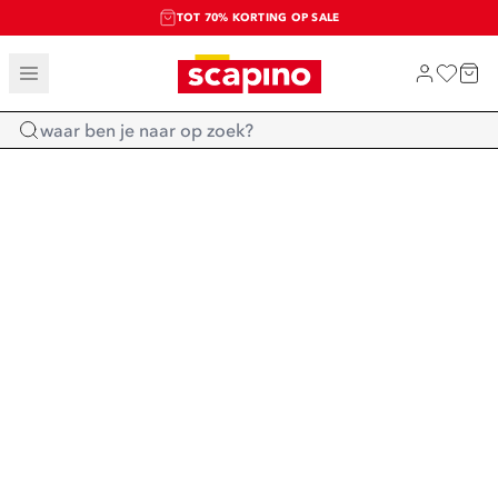
TOT 70% KORTING OP SALE
SALE: LAATSTE KANS!
SHOP NIEUW
Home