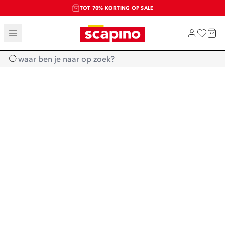
TOT 70% KORTING OP SALE
SALE: LAATSTE KANS!
SHOP NIEUW
Home