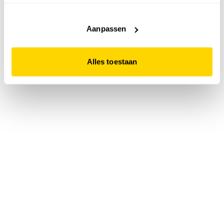
accepteert. Dit doe je door op "Alles toestaan" te klikken.
Liever geen cookies? Hou er dan rekening mee dat de
website niet optimaal functioneert.
Aanpassen
Alles toestaan