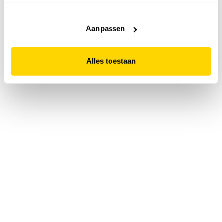
accepteert. Dit doe je door op "Alles toestaan" te klikken.
Liever geen cookies? Hou er dan rekening mee dat de
website niet optimaal functioneert.
Aanpassen
Alles toestaan