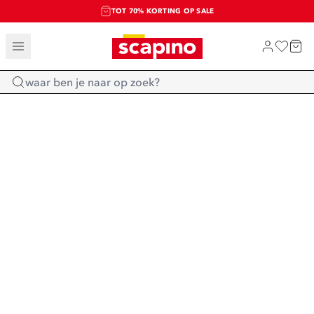
TOT 70% KORTING OP SALE
SALE: LAATSTE KANS!
SHOP NIEUW
Home