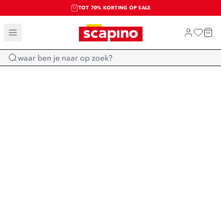
TOT 70% KORTING OP SALE
SALE: LAATSTE KANS!
SHOP NIEUW
Home