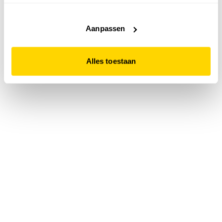
accepteert. Dit doe je door op "Alles toestaan" te klikken.
Liever geen cookies? Hou er dan rekening mee dat de
website niet optimaal functioneert.
Aanpassen
Alles toestaan