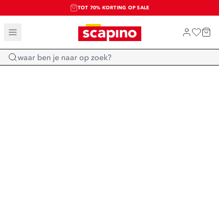
TOT 70% KORTING OP SALE
SALE: LAATSTE KANS!
SHOP NIEUW
Home