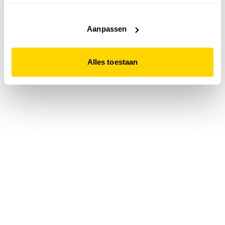
accepteert. Dit doe je door op "Alles toestaan" te klikken.
Liever geen cookies? Hou er dan rekening mee dat de
website niet optimaal functioneert.
Aanpassen
Alles toestaan