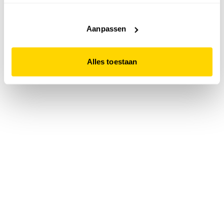
accepteert. Dit doe je door op "Alles toestaan" te klikken.
Liever geen cookies? Hou er dan rekening mee dat de
website niet optimaal functioneert.
Aanpassen
Alles toestaan