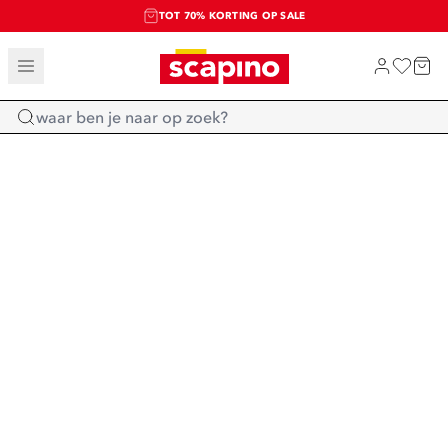
TOT 70% KORTING OP SALE
SALE: LAATSTE KANS!
SHOP NIEUW
Home