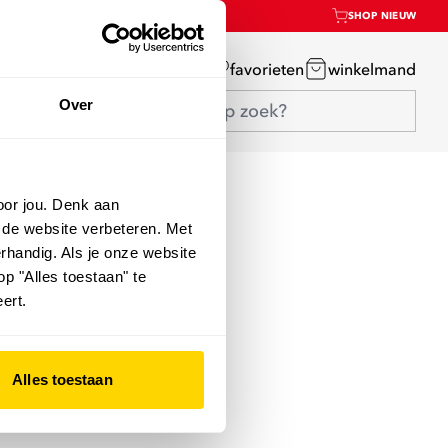
SHOP NIEUW
mijn account
favorieten
winkelmand
Over
oor jou. Denk aan
 de website verbeteren. Met
rhandig. Als je onze website
op "Alles toestaan" te
ert.
Alles toestaan