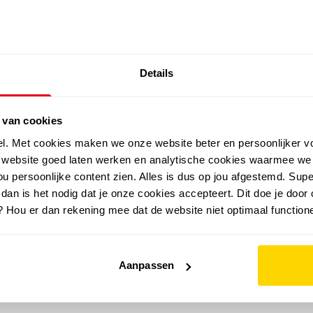
SALE: LAATSTE KANS!
Details
outdoor
zomer
merken
folder
sale
 van cookies
el. Met cookies maken we onze website beter en persoonlijker v
e website goed laten werken en analytische cookies waarmee we
u persoonlijke content zien. Alles is dus op jou afgestemd. Supe
 dan is het nodig dat je onze cookies accepteert. Dit doe je door 
? Hou er dan rekening mee dat de website niet optimaal functione
Aanpassen