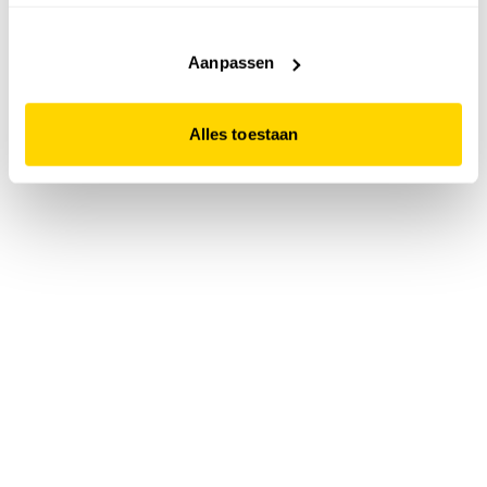
accepteert. Dit doe je door op "Alles toestaan" te klikken.
Liever geen cookies? Hou er dan rekening mee dat de
website niet optimaal functioneert.
Aanpassen
Alles toestaan