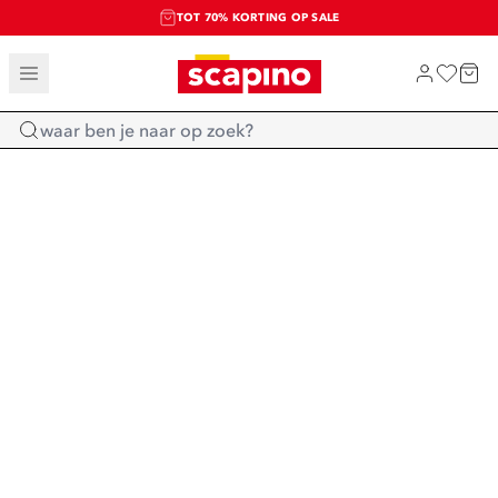
TOT 70% KORTING OP SALE
SALE: LAATSTE KANS!
SHOP NIEUW
Home