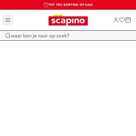
TOT 70% KORTING OP SALE
SALE: LAATSTE KANS!
SHOP NIEUW
Home