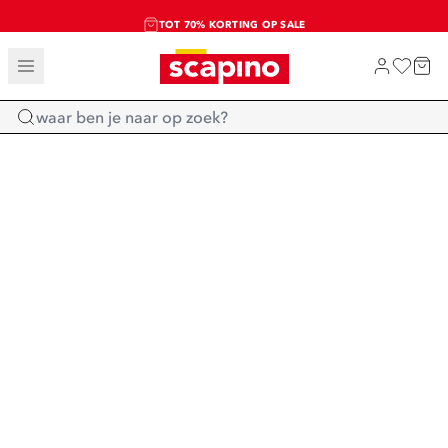
TOT 70% KORTING OP SALE
SALE: LAATSTE KANS!
SHOP NIEUW
Home