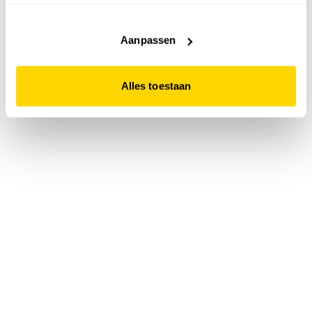
accepteert. Dit doe je door op "Alles toestaan" te klikken.
Liever geen cookies? Hou er dan rekening mee dat de
website niet optimaal functioneert.
Aanpassen
Alles toestaan