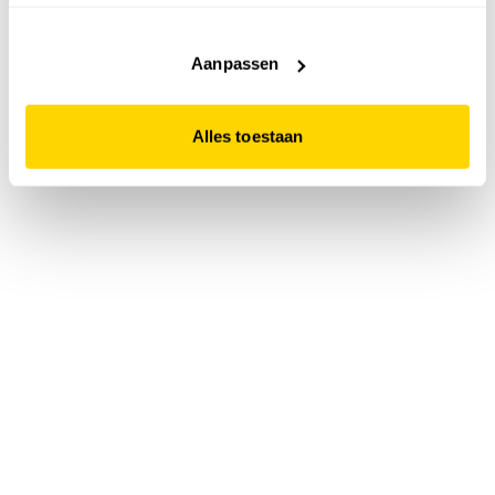
accepteert. Dit doe je door op "Alles toestaan" te klikken.
Liever geen cookies? Hou er dan rekening mee dat de
website niet optimaal functioneert.
Aanpassen
Alles toestaan