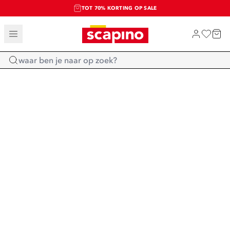
TOT 70% KORTING OP SALE
SALE: LAATSTE KANS!
SHOP NIEUW
Home