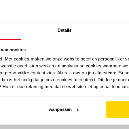
SALE: LAATSTE KANS!
Details
outdoor
zomer
merken
folder
sale
 van cookies
el. Met cookies maken we onze website beter en persoonlijker v
e website goed laten werken en analytische cookies waarmee we
u persoonlijke content zien. Alles is dus op jou afgestemd. Supe
 dan is het nodig dat je onze cookies accepteert. Dit doe je door 
? Hou er dan rekening mee dat de website niet optimaal functione
Aanpassen