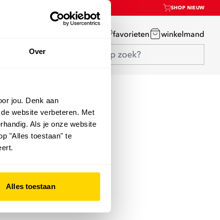
SHOP NIEUW
mijn account
favorieten
winkelmand
Over
oor jou. Denk aan
 de website verbeteren. Met
rhandig. Als je onze website
op "Alles toestaan" te
ert.
Alles toestaan