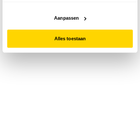
accepteert. Dit doe je door op "Alles toestaan" te klikken.
Liever geen cookies? Hou er dan rekening mee dat de
website niet optimaal functioneert.
Aanpassen
Alles toestaan