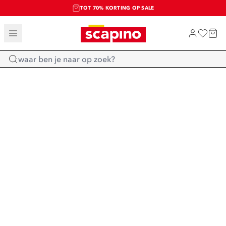
TOT 70% KORTING OP SALE
SALE: LAATSTE KANS!
SHOP NIEUW
Home