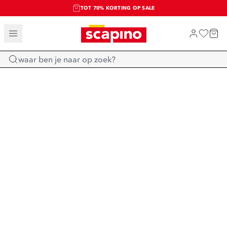
TOT 70% KORTING OP SALE
SALE: LAATSTE KANS!
SHOP NIEUW
Home