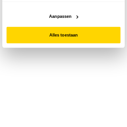
accepteert. Dit doe je door op "Alles toestaan" te klikken.
Liever geen cookies? Hou er dan rekening mee dat de
website niet optimaal functioneert.
Aanpassen
Alles toestaan