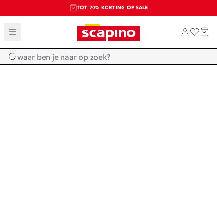
TOT 70% KORTING OP SALE
SALE: LAATSTE KANS!
SHOP NIEUW
Home