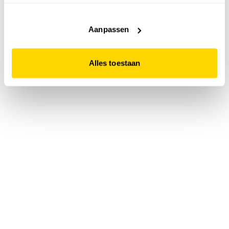
accepteert. Dit doe je door op "Alles toestaan" te klikken.
Liever geen cookies? Hou er dan rekening mee dat de
website niet optimaal functioneert.
Aanpassen
Alles toestaan