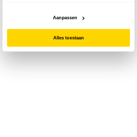
accepteert. Dit doe je door op "Alles toestaan" te klikken.
Liever geen cookies? Hou er dan rekening mee dat de
website niet optimaal functioneert.
Aanpassen
Alles toestaan