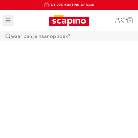
TOT 70% KORTING OP SALE
SALE: LAATSTE KANS!
SHOP NIEUW
Home