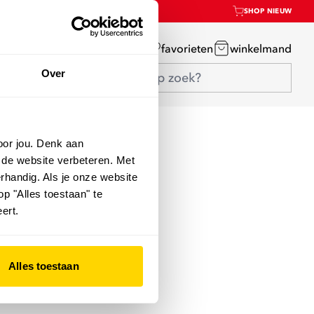
SHOP NIEUW
mijn account
favorieten
winkelmand
Over
oor jou. Denk aan
 de website verbeteren. Met
rhandig. Als je onze website
op "Alles toestaan" te
ert.
Alles toestaan