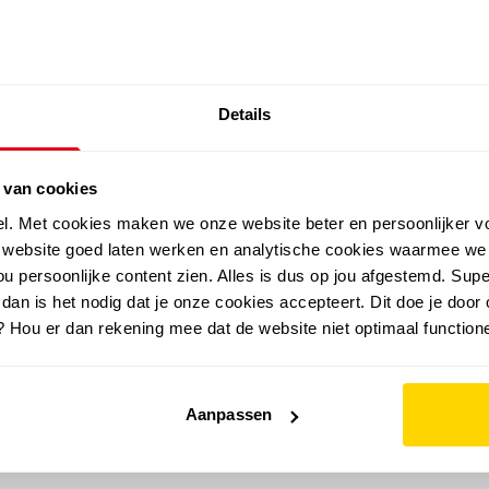
SALE: LAATSTE KANS!
Details
outdoor
zomer
merken
folder
sale
 van cookies
el. Met cookies maken we onze website beter en persoonlijker v
e website goed laten werken en analytische cookies waarmee we
u persoonlijke content zien. Alles is dus op jou afgestemd. Supe
 dan is het nodig dat je onze cookies accepteert. Dit doe je door 
? Hou er dan rekening mee dat de website niet optimaal functione
Aanpassen