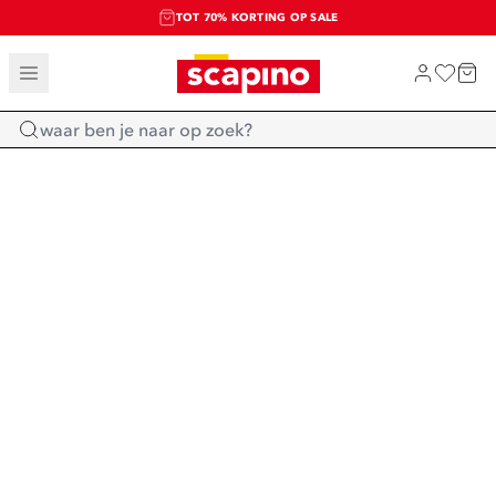
TOT 70% KORTING OP SALE
SALE: LAATSTE KANS!
SHOP NIEUW
Home