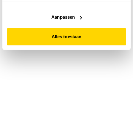
accepteert. Dit doe je door op "Alles toestaan" te klikken.
Liever geen cookies? Hou er dan rekening mee dat de
website niet optimaal functioneert.
Aanpassen
Alles toestaan