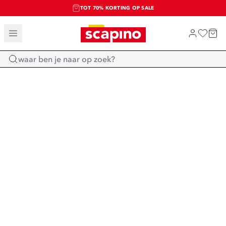
TOT 70% KORTING OP SALE
SALE: LAATSTE KANS!
SHOP NIEUW
Home