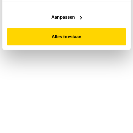
accepteert. Dit doe je door op "Alles toestaan" te klikken.
Liever geen cookies? Hou er dan rekening mee dat de
website niet optimaal functioneert.
Aanpassen
Alles toestaan