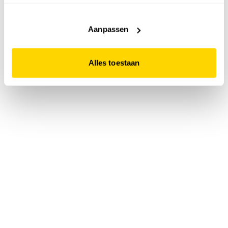
accepteert. Dit doe je door op "Alles toestaan" te klikken.
Liever geen cookies? Hou er dan rekening mee dat de
website niet optimaal functioneert.
Aanpassen
Alles toestaan