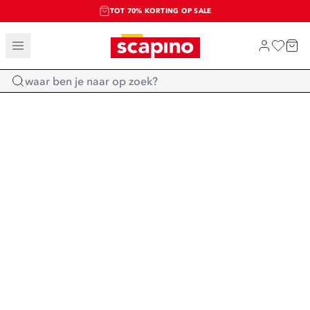
TOT 70% KORTING OP SALE
SALE: LAATSTE KANS!
SHOP NIEUW
Home