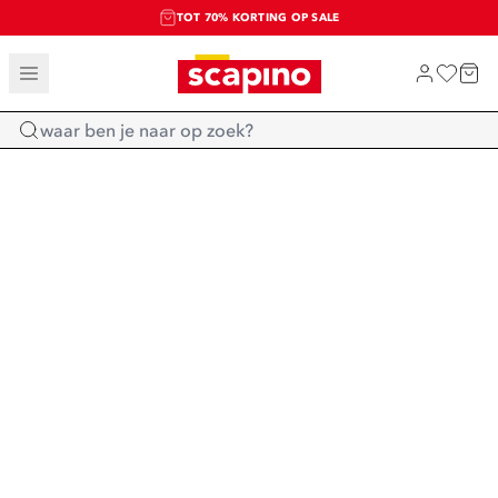
TOT 70% KORTING OP SALE
SALE: LAATSTE KANS!
SHOP NIEUW
Home