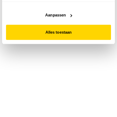
accepteert. Dit doe je door op "Alles toestaan" te klikken.
Liever geen cookies? Hou er dan rekening mee dat de
website niet optimaal functioneert.
Aanpassen
Alles toestaan