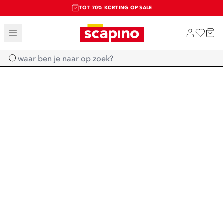
TOT 70% KORTING OP SALE
SALE: LAATSTE KANS!
SHOP NIEUW
Home