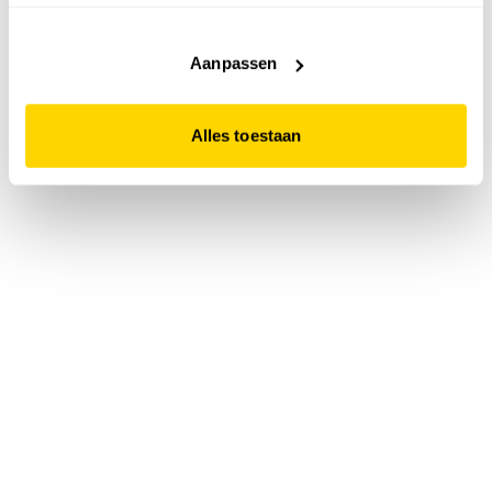
accepteert. Dit doe je door op "Alles toestaan" te klikken.
Liever geen cookies? Hou er dan rekening mee dat de
website niet optimaal functioneert.
Aanpassen
Alles toestaan