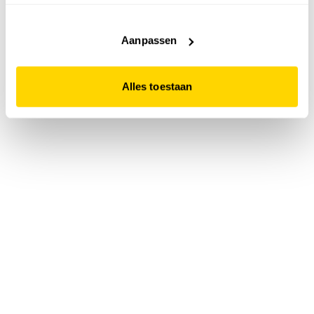
accepteert. Dit doe je door op "Alles toestaan" te klikken.
Liever geen cookies? Hou er dan rekening mee dat de
website niet optimaal functioneert.
Aanpassen
Alles toestaan