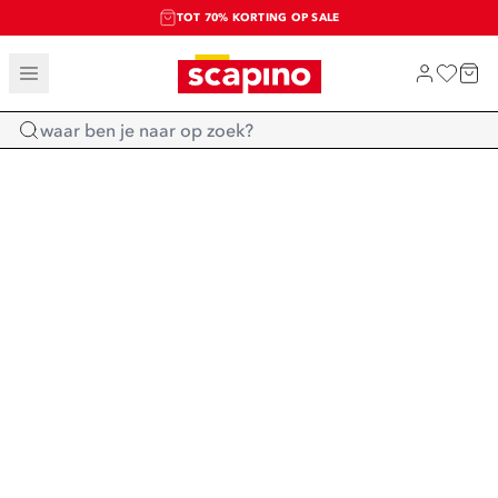
TOT 70% KORTING OP SALE
SALE: LAATSTE KANS!
SHOP NIEUW
Home