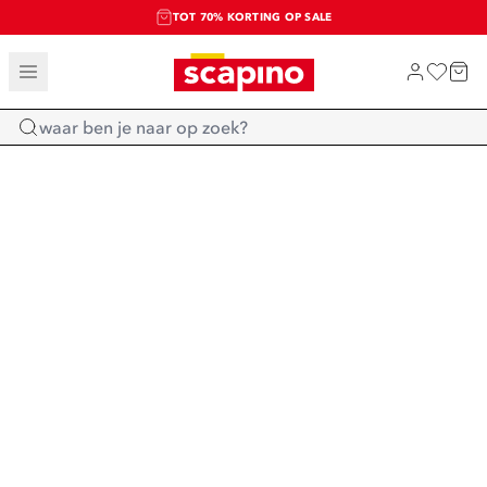
TOT 70% KORTING OP SALE
SALE: LAATSTE KANS!
SHOP NIEUW
Home