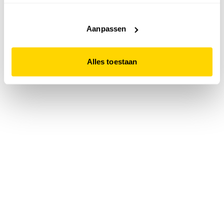
accepteert. Dit doe je door op "Alles toestaan" te klikken.
Liever geen cookies? Hou er dan rekening mee dat de
website niet optimaal functioneert.
Aanpassen
Alles toestaan