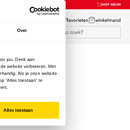
SHOP NIEUW
mijn account
favorieten
winkelmand
Over
oor jou. Denk aan
 de website verbeteren. Met
rhandig. Als je onze website
op "Alles toestaan" te
ert.
Alles toestaan