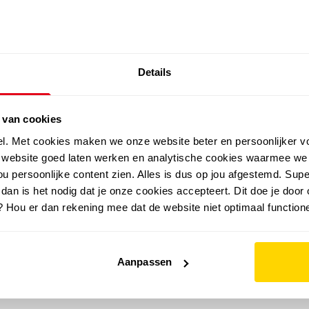
SALE: LAATSTE KANS!
Details
outdoor
zomer
merken
folder
sale
 van cookies
el. Met cookies maken we onze website beter en persoonlijker v
e website goed laten werken en analytische cookies waarmee we
u persoonlijke content zien. Alles is dus op jou afgestemd. Supe
 dan is het nodig dat je onze cookies accepteert. Dit doe je door 
? Hou er dan rekening mee dat de website niet optimaal functione
Aanpassen