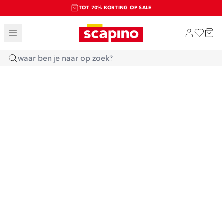
TOT 70% KORTING OP SALE
SALE: LAATSTE KANS!
SHOP NIEUW
Home