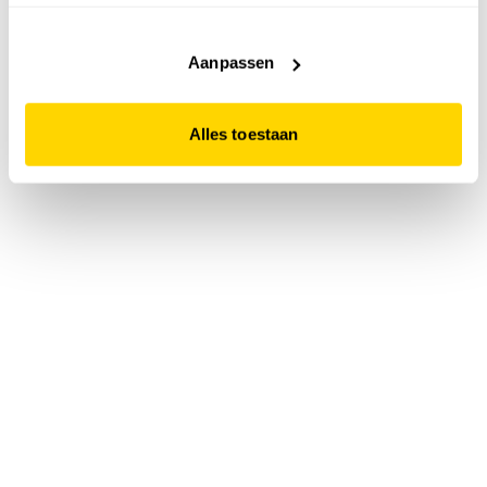
accepteert. Dit doe je door op "Alles toestaan" te klikken.
Liever geen cookies? Hou er dan rekening mee dat de
website niet optimaal functioneert.
Aanpassen
Alles toestaan