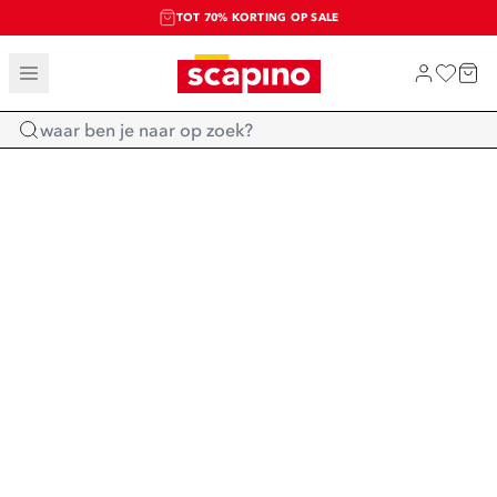
TOT 70% KORTING OP SALE
SALE: LAATSTE KANS!
SHOP NIEUW
Home