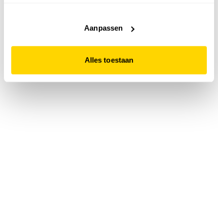
accepteert. Dit doe je door op "Alles toestaan" te klikken.
Liever geen cookies? Hou er dan rekening mee dat de
website niet optimaal functioneert.
Aanpassen
Alles toestaan