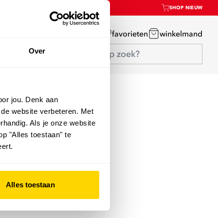
SHOP NIEUW
mijn account
favorieten
winkelmand
Over
oor jou. Denk aan
 de website verbeteren. Met
rhandig. Als je onze website
op "Alles toestaan" te
ert.
Alles toestaan