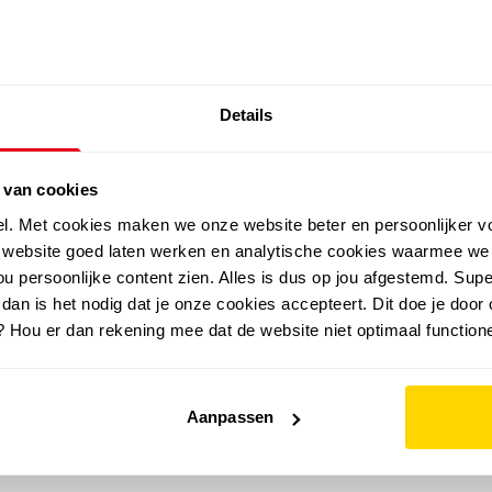
SALE: LAATSTE KANS!
Details
outdoor
zomer
merken
folder
sale
 van cookies
el. Met cookies maken we onze website beter en persoonlijker v
e website goed laten werken en analytische cookies waarmee we
u persoonlijke content zien. Alles is dus op jou afgestemd. Supe
 dan is het nodig dat je onze cookies accepteert. Dit doe je door 
? Hou er dan rekening mee dat de website niet optimaal functione
Aanpassen