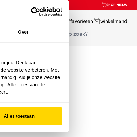
SHOP NIEUW
mijn account
favorieten
winkelmand
Over
oor jou. Denk aan
 de website verbeteren. Met
rhandig. Als je onze website
op "Alles toestaan" te
ert.
Alles toestaan