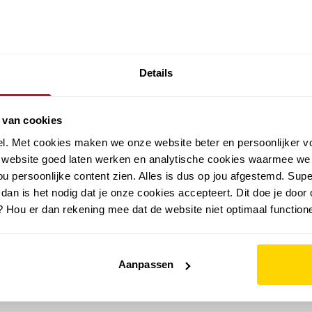
SALE: LAATSTE KANS!
Details
outdoor
zomer
merken
folder
sale
 van cookies
el. Met cookies maken we onze website beter en persoonlijker v
e website goed laten werken en analytische cookies waarmee we
u persoonlijke content zien. Alles is dus op jou afgestemd. Supe
 dan is het nodig dat je onze cookies accepteert. Dit doe je door 
? Hou er dan rekening mee dat de website niet optimaal functione
Aanpassen