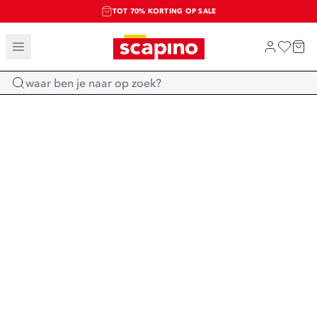
TOT 70% KORTING OP SALE
SALE: LAATSTE KANS!
SHOP NIEUW
Home