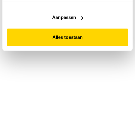
accepteert. Dit doe je door op "Alles toestaan" te klikken.
Liever geen cookies? Hou er dan rekening mee dat de
website niet optimaal functioneert.
Aanpassen
Alles toestaan