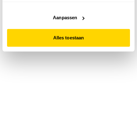
accepteert. Dit doe je door op "Alles toestaan" te klikken.
Liever geen cookies? Hou er dan rekening mee dat de
website niet optimaal functioneert.
Aanpassen
Alles toestaan