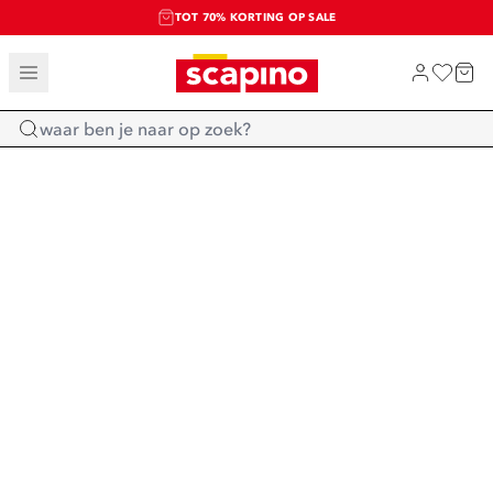
TOT 70% KORTING OP SALE
SALE: LAATSTE KANS!
SHOP NIEUW
Home