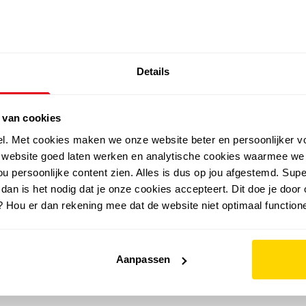
SALE: LAATSTE KANS!
Details
outdoor
zomer
merken
folder
sale
 van cookies
el. Met cookies maken we onze website beter en persoonlijker v
e website goed laten werken en analytische cookies waarmee we
u persoonlijke content zien. Alles is dus op jou afgestemd. Supe
 dan is het nodig dat je onze cookies accepteert. Dit doe je door 
? Hou er dan rekening mee dat de website niet optimaal functione
Aanpassen