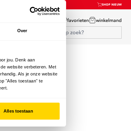
SHOP NIEUW
mijn account
favorieten
winkelmand
Over
oor jou. Denk aan
 de website verbeteren. Met
rhandig. Als je onze website
op "Alles toestaan" te
ert.
Alles toestaan