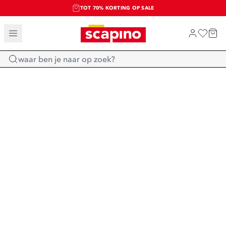
TOT 70% KORTING OP SALE
SALE: LAATSTE KANS!
SHOP NIEUW
Home