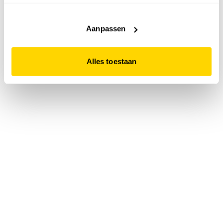
accepteert. Dit doe je door op "Alles toestaan" te klikken.
Liever geen cookies? Hou er dan rekening mee dat de
website niet optimaal functioneert.
Aanpassen
Alles toestaan