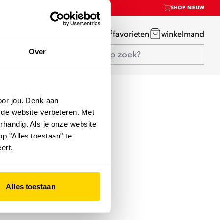
SHOP NIEUW
mijn account
favorieten
winkelmand
Over
oor jou. Denk aan
 de website verbeteren. Met
rhandig. Als je onze website
op "Alles toestaan" te
ert.
Alles toestaan