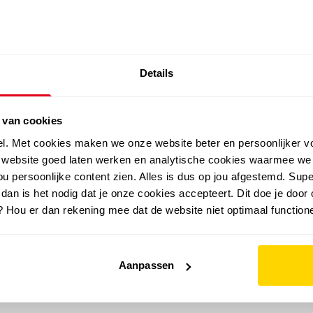
SALE: LAATSTE KANS!
Details
outdoor
zomer
merken
folder
sale
 van cookies
el. Met cookies maken we onze website beter en persoonlijker v
e website goed laten werken en analytische cookies waarmee we
u persoonlijke content zien. Alles is dus op jou afgestemd. Supe
 dan is het nodig dat je onze cookies accepteert. Dit doe je door 
? Hou er dan rekening mee dat de website niet optimaal functione
Aanpassen