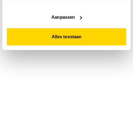
accepteert. Dit doe je door op "Alles toestaan" te klikken.
Liever geen cookies? Hou er dan rekening mee dat de
website niet optimaal functioneert.
Aanpassen
Alles toestaan