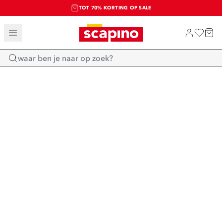
TOT 70% KORTING OP SALE
SALE: LAATSTE KANS!
SHOP NIEUW
Home