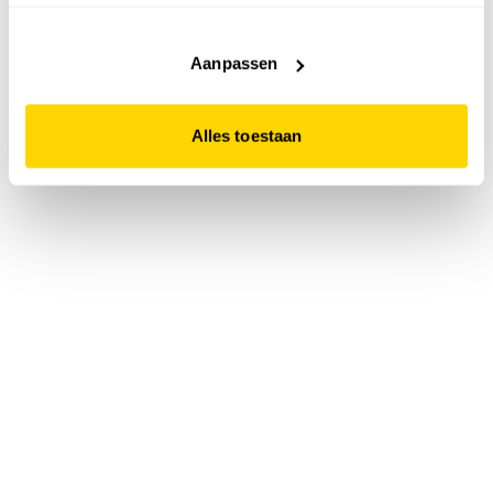
accepteert. Dit doe je door op "Alles toestaan" te klikken.
Liever geen cookies? Hou er dan rekening mee dat de
website niet optimaal functioneert.
Aanpassen
Alles toestaan