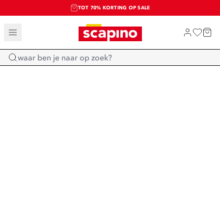
TOT 70% KORTING OP SALE
SALE: LAATSTE KANS!
SHOP NIEUW
Home