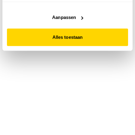
accepteert. Dit doe je door op "Alles toestaan" te klikken.
Liever geen cookies? Hou er dan rekening mee dat de
website niet optimaal functioneert.
Aanpassen
Alles toestaan