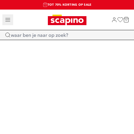
TOT 70% KORTING OP SALE
SALE: LAATSTE KANS!
SHOP NIEUW
Home