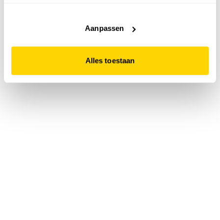
accepteert. Dit doe je door op "Alles toestaan" te klikken.
Liever geen cookies? Hou er dan rekening mee dat de
website niet optimaal functioneert.
Aanpassen
Alles toestaan