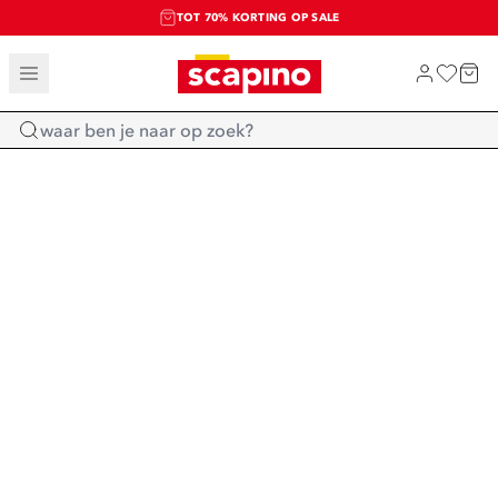
TOT 70% KORTING OP SALE
SALE: LAATSTE KANS!
SHOP NIEUW
Home