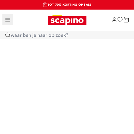
TOT 70% KORTING OP SALE
SALE: LAATSTE KANS!
SHOP NIEUW
Home