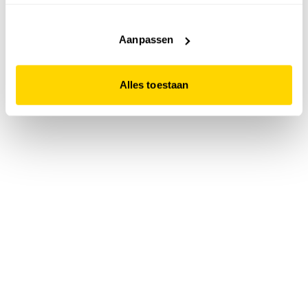
accepteert. Dit doe je door op "Alles toestaan" te klikken.
Liever geen cookies? Hou er dan rekening mee dat de
website niet optimaal functioneert.
Aanpassen
Alles toestaan