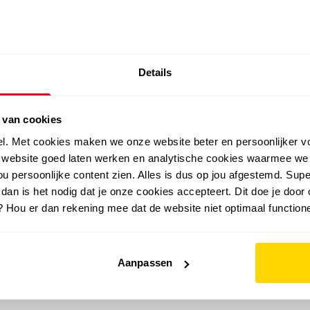
SALE: LAATSTE KANS!
Details
outdoor
zomer
merken
folder
sale
 van cookies
el. Met cookies maken we onze website beter en persoonlijker v
e website goed laten werken en analytische cookies waarmee we
u persoonlijke content zien. Alles is dus op jou afgestemd. Supe
 dan is het nodig dat je onze cookies accepteert. Dit doe je door 
? Hou er dan rekening mee dat de website niet optimaal functione
Aanpassen