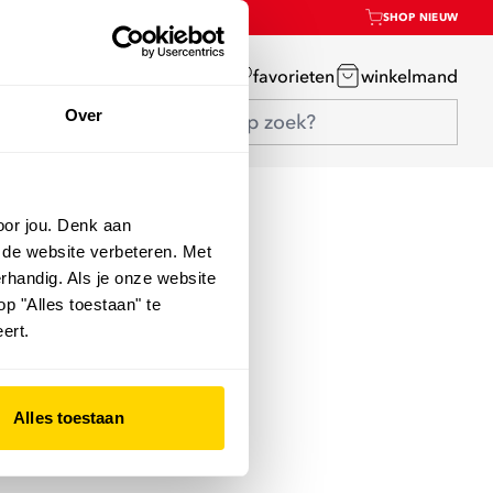
SHOP NIEUW
mijn account
favorieten
winkelmand
Over
oor jou. Denk aan
 de website verbeteren. Met
rhandig. Als je onze website
op "Alles toestaan" te
ert.
Alles toestaan