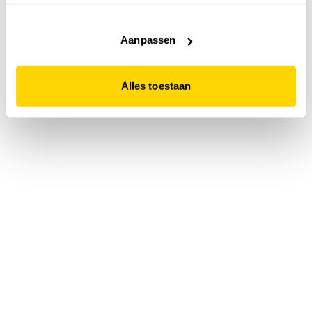
accepteert. Dit doe je door op "Alles toestaan" te klikken.
Liever geen cookies? Hou er dan rekening mee dat de
website niet optimaal functioneert.
Aanpassen
Alles toestaan