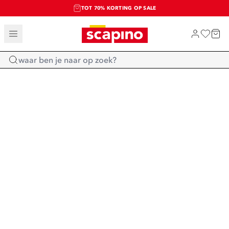
TOT 70% KORTING OP SALE
SALE: LAATSTE KANS!
SHOP NIEUW
Home