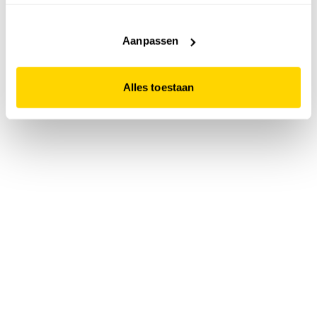
accepteert. Dit doe je door op "Alles toestaan" te klikken.
Liever geen cookies? Hou er dan rekening mee dat de
website niet optimaal functioneert.
Aanpassen
Alles toestaan