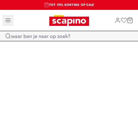
TOT 70% KORTING OP SALE
SALE: LAATSTE KANS!
SHOP NIEUW
Home